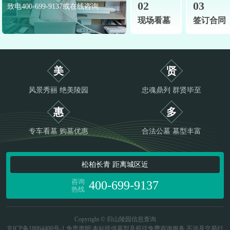
02
03
致电400-699-9137或在线咨询
现场看墓
签订合同
美
贤
风景秀丽 绝美陵园
忠魂鼎列 群贤毕至
惠
多
专车看墓 购墓优惠
合法公墓 墓型丰富
松柏长青 距离城区近
咨询
400-699-9137
热线
Copyright © 归山陵园信息查询
京ICP备18064400号-1
免责声明:本站提供墓型及殡仪免费咨询服务,不涉及交易行