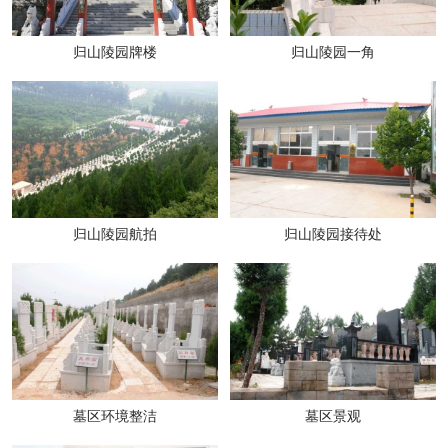
归山陵园牌楼
归山陵园一角
归山陵园航拍
归山陵园接待处
墓区环境整洁
墓区景观