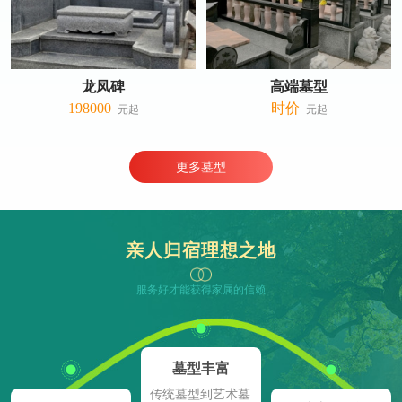
龙凤碑
高端墓型
198000
时价
更多墓型
亲人归宿理想之地
服务好才能获得家属的信赖
墓型丰富
传统墓型到艺术墓