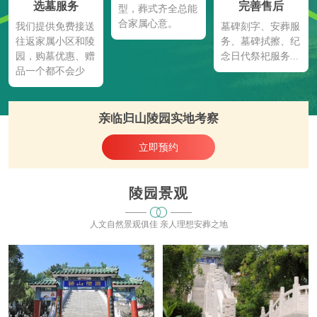
选墓服务
完善售后
型，葬式齐全总能
合家属心意。
我们提供免费接送
墓碑刻字、安葬服
往返家属小区和陵
务、墓碑拭擦、纪
园，购墓优惠、赠
念日代祭祀服务...
品一个都不会少
亲临
归山陵园
实地考察
立即预约
陵园景观
人文自然景观俱佳 亲人理想安葬之地