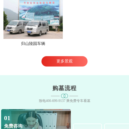
归山陵园车辆
更多景观
购墓流程
致电400-699-9137 乘免费专车看墓
01
免费咨询